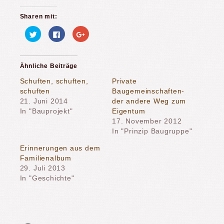
Sharen mit:
Klick,
Klick,
Zum
um
um
Teilen
über
auf
auf
Twitter
Facebook
Google+
zu
zu
anklicken
teilen
teilen
(Wird
Ähnliche Beiträge
(Wird
(Wird
in
in
in
neuem
neuem
neuem
Fenster
Schuften, schuften,
Private
Fenster
Fenster
geöffnet)
schuften
Baugemeinschaften-
geöffnet)
geöffnet)
21. Juni 2014
der andere Weg zum
In "Bauprojekt"
Eigentum
17. November 2012
In "Prinzip Baugruppe"
Erinnerungen aus dem
Familienalbum
29. Juli 2013
In "Geschichte"