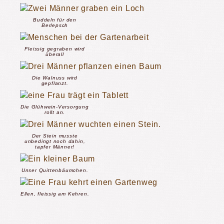
Buddeln für den
Berlepsch
Fleissig gegraben wird
überall
Die Walnuss wird
gepflanzt.
Die Glühwein-Versorgung
rollt an.
Der Stein musste
unbedingt noch dahin,
tapfer Männer!
Unser Quittenbäumchen.
Ellen, fleissig am Kehren.