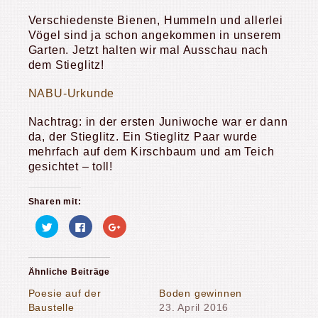
Verschiedenste Bienen, Hummeln und allerlei
Vögel sind ja schon angekommen in unserem
Garten. Jetzt halten wir mal Ausschau nach
dem Stieglitz!
NABU-Urkunde
Nachtrag: in der ersten Juniwoche war er dann
da, der Stieglitz. Ein Stieglitz Paar wurde
mehrfach auf dem Kirschbaum und am Teich
gesichtet – toll!
Sharen mit:
Klick,
Klick,
Zum
um
um
Teilen
über
auf
auf
Twitter
Facebook
Google+
zu
zu
anklicken
teilen
teilen
(Wird
Ähnliche Beiträge
(Wird
(Wird
in
in
in
neuem
neuem
neuem
Fenster
Poesie auf der
Boden gewinnen
Fenster
Fenster
geöffnet)
Baustelle
23. April 2016
geöffnet)
geöffnet)