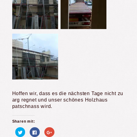
Hoffen wir, dass es die nächsten Tage nicht zu
arg regnet und unser schönes Holzhaus
patschnass wird.
Sharen mit:
Klick,
Klick,
Zum
um
um
Teilen