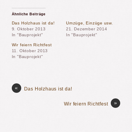
über
auf
auf
Twitter
Facebook
Google+
zu
zu
anklicken
teilen
teilen
(Wird
Ähnliche Beiträge
(Wird
(Wird
in
in
in
neuem
neuem
neuem
Fenster
Das Holzhaus ist da!
Umzüge, Einzüge usw.
Fenster
Fenster
geöffnet)
9. Oktober 2013
21. Dezember 2014
geöffnet)
geöffnet)
In "Bauprojekt"
In "Bauprojekt"
Wir feiern Richtfest
11. Oktober 2013
In "Bauprojekt"
«
Das Holzhaus ist da!
»
Wir feiern Richtfest